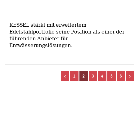
KESSEL stärkt mit erweitertem
Edelstahlportfolio seine Position als einer der
führenden Anbieter für
Entwässerungslösungen.
<
1
2
3
4
5
6
>