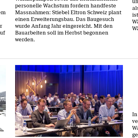
un
personelle Wachstum fordern handfeste
al
em
Massnahmen: Stiebel Eltron Schweiz plant
is
einen Erweiterungsbau. Das Baugesuch
Wä
r
wurde Anfang Jahr eingereicht. Mit den
Wä
auf
Bauarbeiten soll im Herbst begonnen
werden.
In
ve
Wa
ge