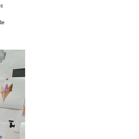
er
de