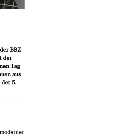
 der BBZ
t der
inen Tag
auen aus
der 5.
n moderner