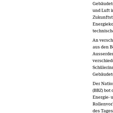
Gebäudete
und Luft 
Zukunftst
Energieko
technisch
An versch
aus den B
Ausserdem
verschied
Schülerin
Gebäudete
Der Natio
(BBZ) bot
Energie- 
Rollenvor
des Tages