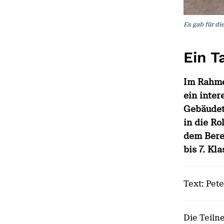
Es gab für d
Ein T
Im Rahme
ein inter
Gebäudet
in die Ro
dem Bere
bis 7. Kl
Text: Pet
Die Teiln