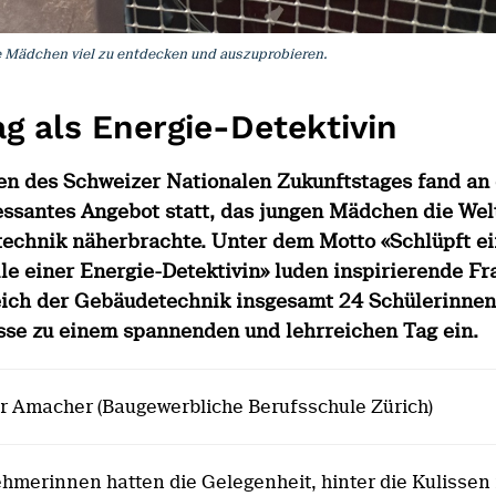
ie Mädchen viel zu entdecken und auszuprobieren.
ag als Energie-Detektivin
n des Schweizer Nationalen Zukunftstages fand an
essantes Angebot statt, das jungen Mädchen die Wel
echnik näherbrachte. Unter dem Motto «Schlüpft e
lle einer Energie-Detektivin» luden inspirierende Fr
ich der Gebäudetechnik insgesamt 24 Schülerinnen 
asse zu einem spannenden und lehrreichen Tag ein.
er Amacher (Baugewerbliche Berufsschule Zürich)
ehmerinnen hatten die Gelegenheit, hinter die Kulisse