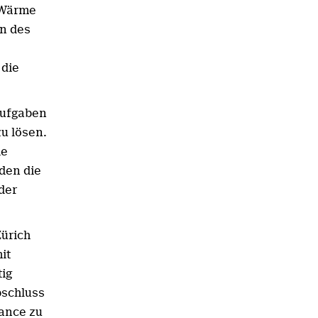
 Wärme
en des
 die
Aufgaben
u lösen.
ie
den die
der
Zürich
it
ig
bschluss
hance zu