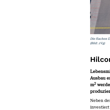
Die flachen D
(Bild: zVg)
Hilco
Lebensmit
Ausbau e
2
m
werde
produzie
Neben der
investier