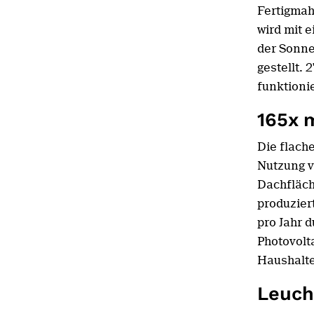
Fertigmah
wird mit 
der Sonne
gestellt.
funktioni
165x 
Die flach
Nutzung v
Dachfläch
produzier
pro Jahr 
Photovolt
Haushalte
Leuch