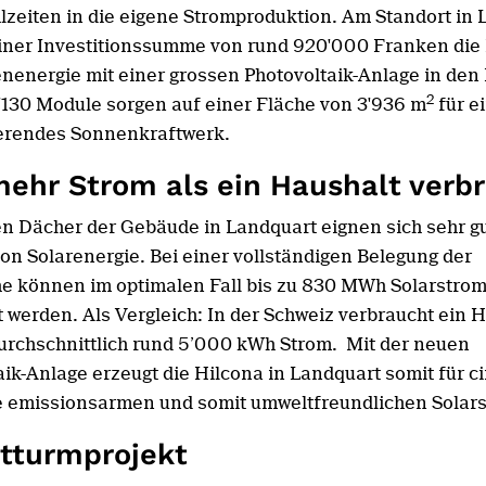
lzeiten in die eigene Stromproduktion. Am Standort in
einer Investitionssumme von rund 920'000 Franken die
nenergie mit einer grossen Photovoltaik-Anlage in den
2
 2'130 Module sorgen auf einer Fläche von 3'936 m
für e
erendes Sonnenkraftwerk.
mehr Strom als ein Haushalt verb
en Dächer der Gebäude in Landquart eignen sich sehr gu
on Solarenergie. Bei einer vollständigen Belegung der
e können im optimalen Fall bis zu 830 MWh Solarstrom
t werden. Als Vergleich: In der Schweiz verbraucht ein 
durchschnittlich rund 5’000 kWh Strom. Mit der neuen
aik-Anlage erzeugt die Hilcona in Landquart somit für c
 emissionsarmen und somit umweltfreundlichen Solars
tturmprojekt