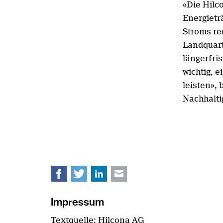
«Die Hilc
Energietr
Stroms re
Landquart
längerfris
wichtig, 
leisten»,
Nachhalti
Facebook
Twitter
LinkedIn
E-mail
Impressum
Textquelle: Hilcona AG