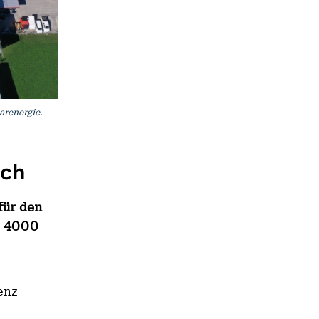
arenergie.
ach
für den
t 4000
enz