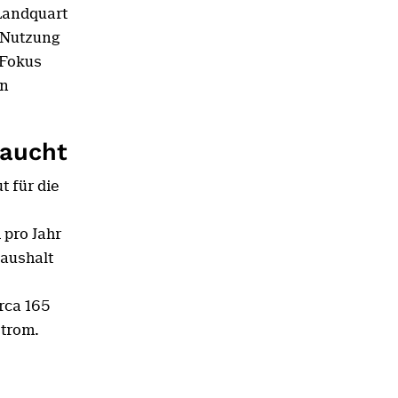
 Landquart
 Nutzung
 Fokus
in
raucht
t für die
 pro Jahr
Haushalt
irca 165
trom.