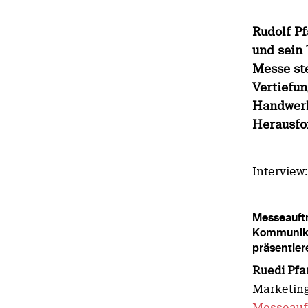
Rudolf P
und sein
Messe ste
Vertiefun
Handwerks
Herausfo
Interview
Messeauftr
Kommunika
präsentier
Ruedi Pfa
Marketing
Messeauft