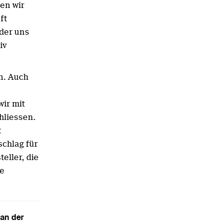
en wir
ft
 der uns
iv
on. Auch
ir mit
hliessen.
t
chlag für
eller, die
te
 an der