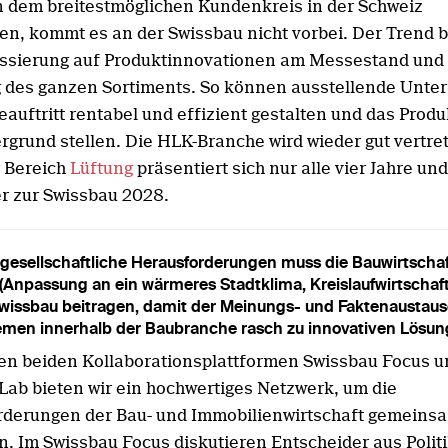
 dem breitestmöglichen Kundenkreis in der Schweiz
len, kommt es an der Swissbau nicht vorbei. Der Trend b
ssierung auf Produktinnovationen am Messestand und
 des ganzen Sortiments. So können ausstellende Unt
uftritt rentabel und effizient gestalten und das Produk
rgrund stellen. Die HLK-Branche wird wieder gut vertret
r Bereich
Lüftung
präsentiert sich nur alle vier Jahre un
er zur Swissbau 2028.
 gesellschaftliche Herausforderungen muss die Bauwirtscha
 (Anpassung an ein wärmeres Stadtklima, Kreislaufwirtschaft
wissbau beitragen, damit der Meinungs- und Faktenaustaus
men innerhalb der Baubranche rasch zu innovativen Lösun
en beiden Kollaborationsplattformen Swissbau Focus u
Lab bieten wir ein hochwertiges Netzwerk, um die
derungen der Bau- und Immobilienwirtschaft gemeins
. Im Swissbau Focus diskutieren Entscheider aus Polit