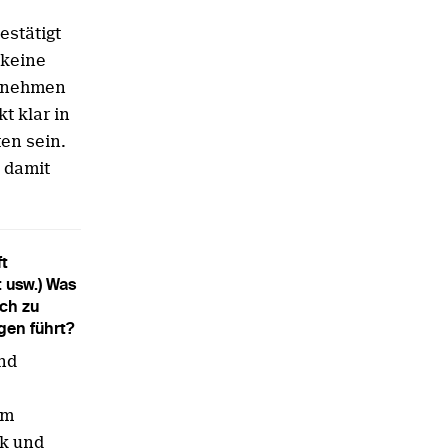
estätigt
 keine
ernehmen
t klar in
en sein.
d damit
ft
 usw.) Was
ch zu
gen führt?
nd
am
ik und