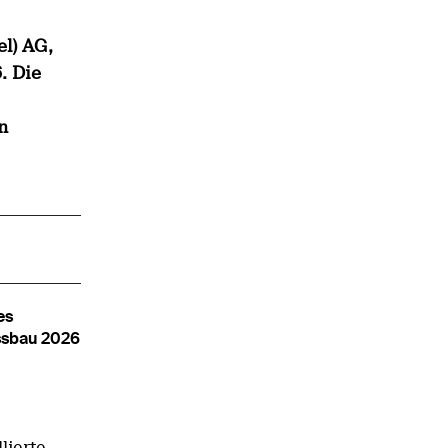
l) AG,
. Die
n
es
ssbau 2026
lierte