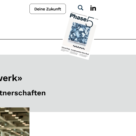
werk»
rtnerschaften