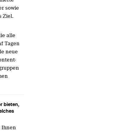
er sowie
 Ziel.
e alle
nf Tagen
ele neue
ontent-
lgruppen
chen
r bieten,
elches
n Ihnen