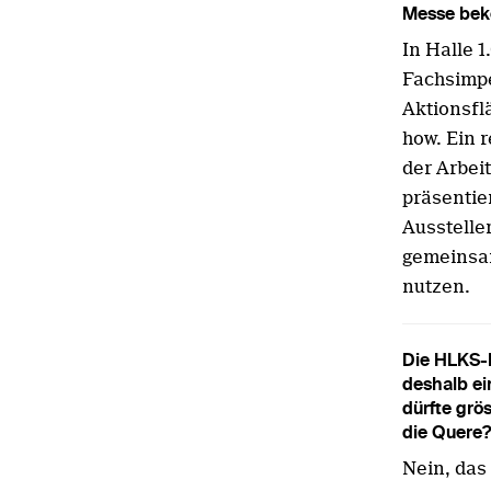
Messe bek
In Halle 
Fachsimpe
Aktionsfl
how. Ein 
der Arbei
präsentie
Ausstelle
gemeinsam
nutzen.
Die HLKS-B
deshalb ei
dürfte grö
die Quere?
Nein, das