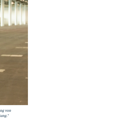
ng von
ung."