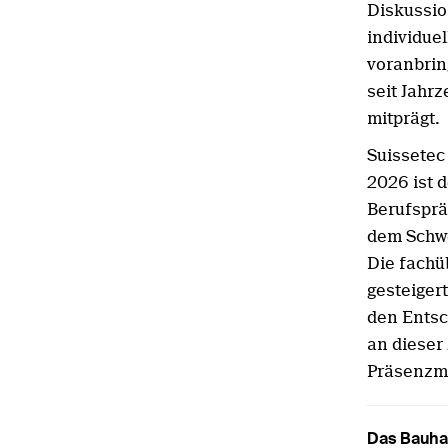
Diskussi
individue
voranbrin
seit Jahr
mitprägt.
Suissetec
2026 ist 
Berufsprä
dem Schwe
Die fachü
gesteiger
den Entsc
an dieser 
Präsenzmö
Das Bauhan