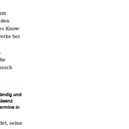
Zum
nden
tes Know-
werke bei
.
die
ausch
tändig und
räsenz
ermine in
det, seine