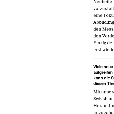
Neuheiten
vorzustel
eine Foku
Abbildung
den Messea
den Vorde
Einzig de
erst wied
Viele neue
aufgreifen
kann die S
diesen The
Mit unser
Swissbau 
Herausfor
anzugehen