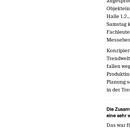
angesproc
Objektein
Halle 1.2.
Samstag k
Fachleute
Messebes
Konzipier
Trendwelt
fallen we
Produktin
Planung s
in der Tr
Die Zusamm
eine sehr 
Das war f