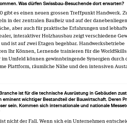
ommen. Was dürfen Swissbau-Besuchende dort erwarten?
1.0 gibt es einen neuen grossen Treffpunkt Handwerk. 
ln in der zentralen BauBeiz und auf der danebenliege
äche, aber auch für praktische Erfahrungen und lebhaf
realer, interaktiver Holzhausbau zeigt verschiedene Ge
t und ist auf zwei Etagen begehbar. Handwerksbetriebe
ren Ihr Können, Lernende trainieren für die WorldSkills
r im Umfeld können gewinnbringende Synergien durch 
e Plattform, räumliche Nähe und den intensiven Aust
ranche ist für die technische Ausrüstung in Gebäuden zus
n eminent wichtiger Bestandteil der Bauwirtschaft. Deren P
sser sein. Kommen sich internationale und nationale Messet
 ist nicht der Fall. Wenn sich ein Unternehmen entschei