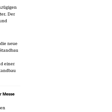
szügigen
ter. Der
 und
 die neue
 Standbau
d einer
Standbau
er Messe
men