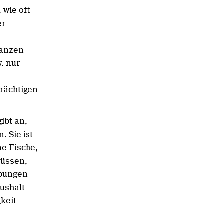
 wie oft
er
lanzen
. nur
rächtigen
ibt an,
. Sie ist
e Fische,
müssen,
ebungen
ushalt
keit