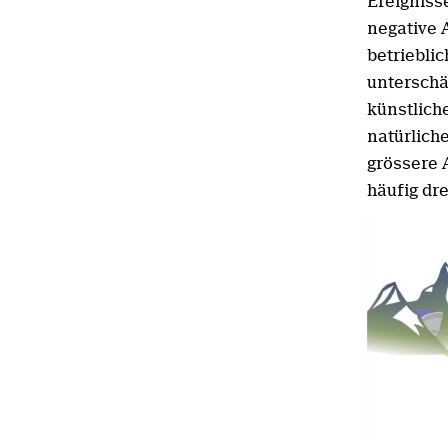
Ereigniss
negative 
betriebli
unterschä
künstlich
natürliche
grössere 
häufig dre