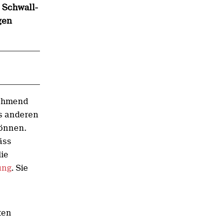
 Schwall-
gen
nehmend
s anderen
können.
äss
die
ung
. Sie
ten