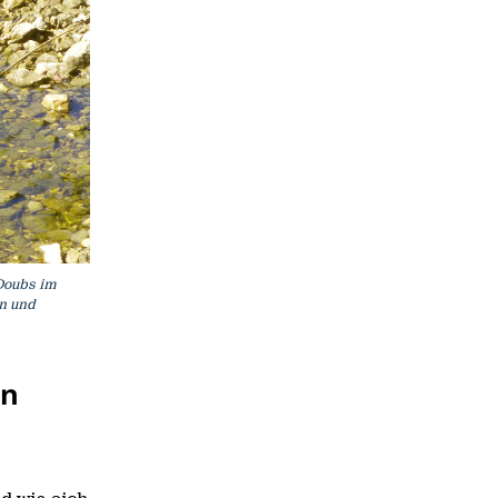
Doubs im
en und
on