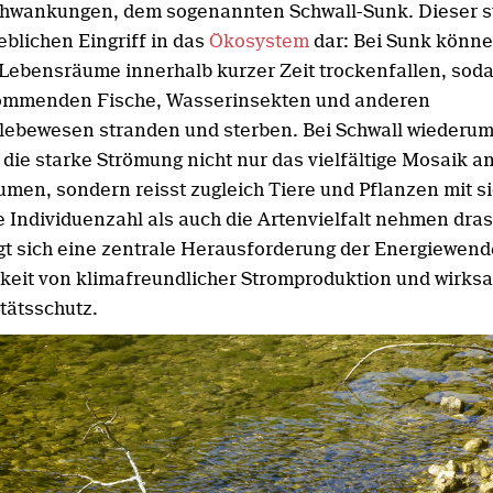
hwankungen, dem sogenannten Schwall-Sunk. Dieser st
eblichen Eingriff in das
Ökosystem
dar: Bei Sunk könn
Lebensräume innerhalb kurzer Zeit trockenfallen, soda
kommenden Fische, Wasserinsekten und anderen
ebewesen stranden und sterben. Bei Schwall wiederu
 die starke Strömung nicht nur das vielfältige Mosaik a
men, sondern reisst zugleich Tiere und Pflanzen mit sic
e Individuenzahl als auch die Artenvielfalt nehmen dras
gt sich eine zentrale Herausforderung der Energiewend
keit von klimafreundlicher Stromproduktion und wirk
tätsschutz.