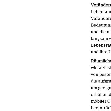
Veränder
Lebensrau
Veränder
Bedeutung
und die m
langsam 
Lebensra
und ihre 
Räumlich
wie weit 
von beson
die aufgr
um geeign
erhöhen d
mobiler O
beeinträc