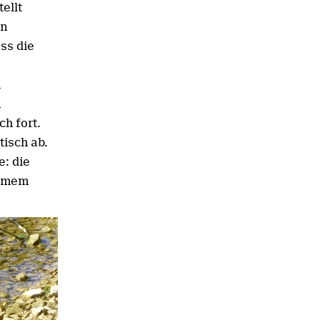
ellt
en
ss die
m
n
h fort.
tisch ab.
e: die
samem