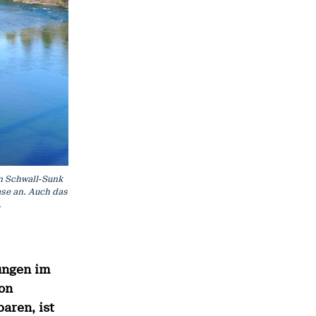
n Schwall-Sunk
ase an. Auch das
.
ungen im
on
baren, ist