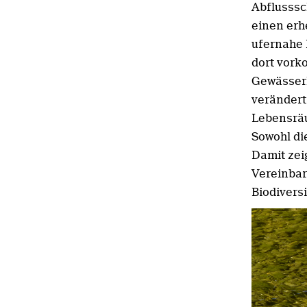
Abflusssc
einen erh
ufernahe 
dort vor
Gewässerl
verändert
Lebensräu
Sowohl di
Damit zei
Vereinbar
Biodiversi