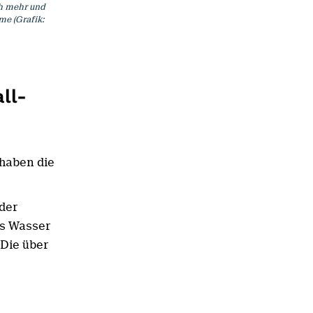
ch mehr und
me (Grafik:
ll-
haben die
 der
es Wasser
 Die über