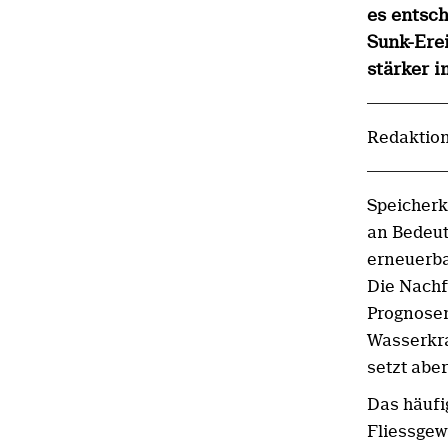
es entsch
Sunk-Ere
stärker 
Redaktion
Speicher
an Bedeut
erneuerba
Die Nachf
Prognosen
Wasserkra
setzt aber
Das häufi
Fliessgew