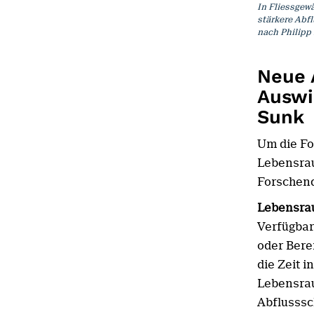
In Fliessgew
stärkere Abf
nach Philipp 
Neue 
Auswi
Sunk
Um die Fo
Lebensrau
Forschend
Lebensra
Verfügbar
oder Bere
die Zeit 
Lebensra
Abflusss