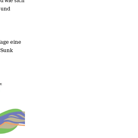
d wie sich
 und
Tage eine
-Sunk