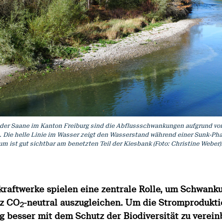
 der Saane im Kanton Freiburg sind die Abflussschwankungen aufgrund vo
. Die helle Linie im Wasser zeigt den Wasserstand während einer Sunk-Ph
 ist gut sichtbar am benetzten Teil der Kiesbank (Foto: Christine Weber)
kraftwerke spielen eine zentrale Rolle, um Schwank
z CO
-neutral auszugleichen. Um die Stromprodukti
2
ig besser mit dem Schutz der Biodiversität zu verein