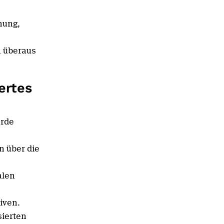
nung,
n überaus
ertes
urde
n über die
alen
iven.
sierten