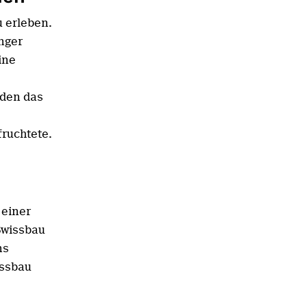
u erleben.
nger
ine
nden das
ruchtete.
 einer
Swissbau
ns
issbau