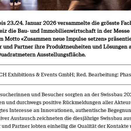
bis 23./24. Januar 2026 versammelte die grösste Fa
iz die Bau- und Immobilienwirtschaft in der Messe 
m Motto «Zusammen neue Impulse setzen» präsenti
r und Partner ihre Produktneuheiten und Lösungen 
uadratmetern Ausstellungsfläche.
CH Exhibitions & Events GmbH; Red. Bearbeitung: Pha
sucherinnen und Besucher sorgten an der Swissbau 20
len und durchwegs positive Rückmeldungen aller Akteur
tes Interesse an Innovationen, authentische Begegnu
siver Austausch zeichneten die diesjährige Swissbau aus
 und Partner lobten einhellig die Qualität der Kontakte 