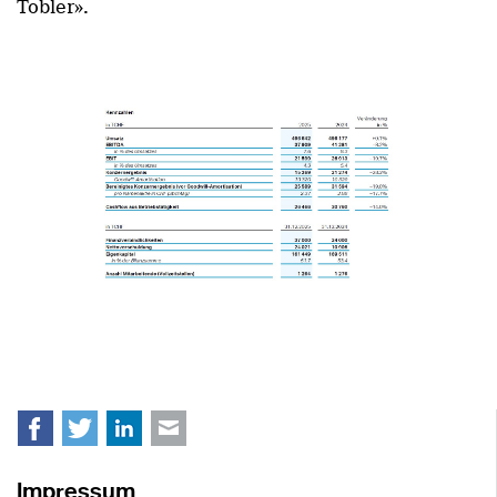
Tobler».
Facebook
Twitter
LinkedIn
E-mail
Impressum