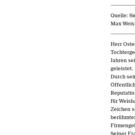
Quelle: S
Max Weis
Herr Oste
Tochterge
Jahren se
geleistet.
Durch sei
Öffentlic
Reputatio
für Weish
Zeichen s
berühmten
Firmengeb
Seiner Fr