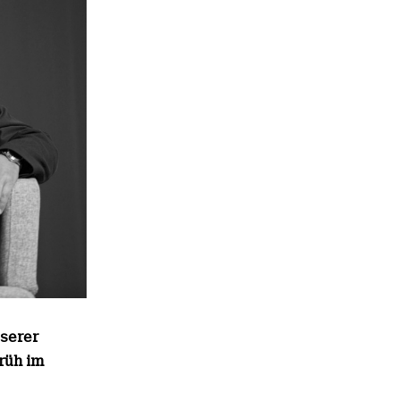
nserer
früh im