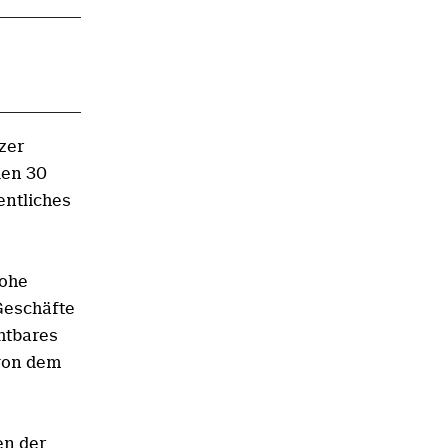
zer
den 30
entliches
hohe
Geschäfte
chtbares
 von dem
en der