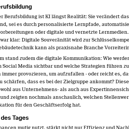
erufsbildung
r Berufsbildung ist KI längst Realität: Sie verändert da
nd, sei es durch personalisierte Lernpfade, automatisie
orbereitungen oder digitale und vernetzte Lernmedien.
 war klar: Digitale Souveränität wird zur Schlüsselkompe
ebäudetechnik kann als praxisnahe Branche Vorreiterin
m stand zudem die digitale Kommunikation: Wie werden
h Social Media sichtbar und welche Strategien führen z
immer provozieren, um aufzufallen - oder reicht es, da
 zu schärfen, dass es bei der Zielgruppe ankommt? Dies
wohl aus Unternehmens- als auch aus Expertinnensich
t und zeigten nochmals anschaulich, welchen Stellenwert
tion für den Geschäftserfolg hat.
t des Tages
ancen mutig nutzt, stärkt nicht nur Effizienz und Nachh