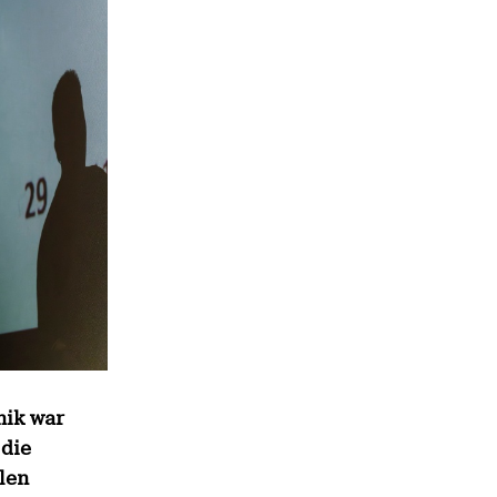
nik war
 die
len