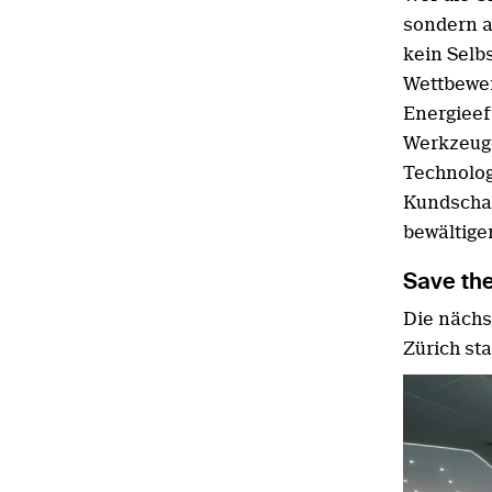
sondern au
kein Selb
Wettbewer
Energieef
Werkzeuge
Technolog
Kundschaf
bewältige
Save th
Die nächs
Zürich sta