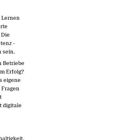
s Lernen
rte
 Die
tenz -
 sein.
 Betriebe
um Erfolg?
s eigene
e Fragen
t
 digitale
altigkeit,