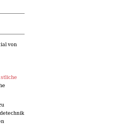
ial von
stliche
he
zu
udetechnik
en