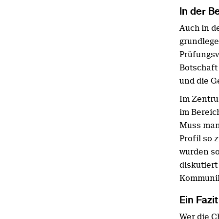
In der B
Auch in de
grundlege
Prüfungsv
Botschaft
und die G
Im Zentru
im Bereic
Muss man 
Profil so
wurden so
diskutier
Kommunika
Ein Fazi
Wer die Ch