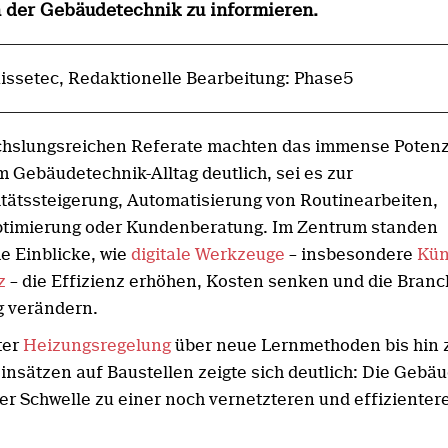
n der Gebäudetechnik zu informieren.
uissetec, Redaktionelle Bearbeitung: Phase5
hslungsreichen Referate machten das immense Potenz
m Gebäudetechnik-Alltag deutlich, sei es zur
itätssteigerung, Automatisierung von Routinearbeiten,
timierung oder Kundenberatung. Im Zentrum standen
e Einblicke, wie
digitale Werkzeuge
– insbesondere
Kün
z
– die Effizienz erhöhen, Kosten senken und die Branc
g verändern.
ter
Heizungsregelung
über neue Lernmethoden bis hin 
nsätzen auf Baustellen zeigte sich deutlich: Die Gebä
der Schwelle zu einer noch vernetzteren und effizienter