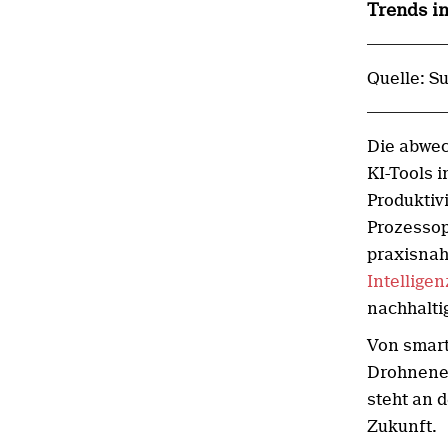
Trends i
Quelle: S
Die abwec
KI-Tools i
Produktiv
Prozessop
praxisnah
Intelligen
nachhalti
Von smar
Drohnenei
steht an 
Zukunft.