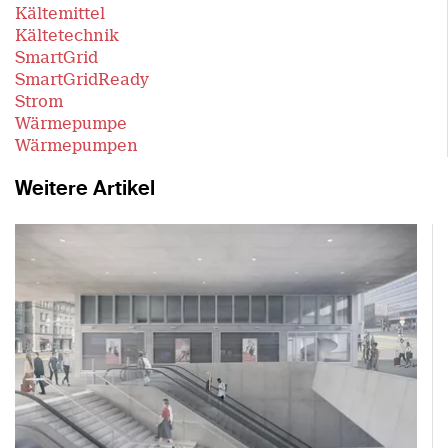
Kältemittel
Kältetechnik
SmartGrid
SmartGridReady
Strom
Wärmepumpe
Wärmepumpen
Weitere Artikel