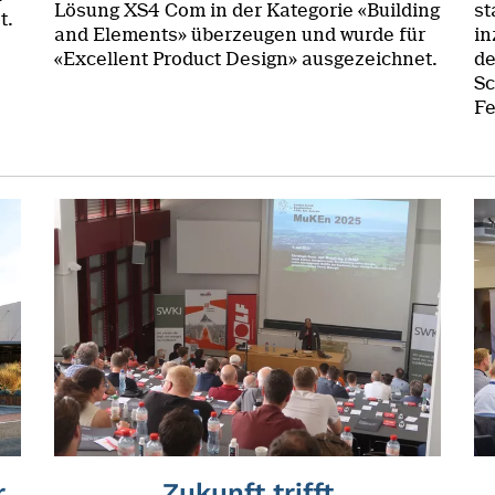
Lösung XS4 Com in der Kategorie «Building
st
t.
and Elements» überzeugen und wurde für
in
«Excellent Product Design» ausgezeichnet.
de
Sc
Fe
r
Zukunft trifft