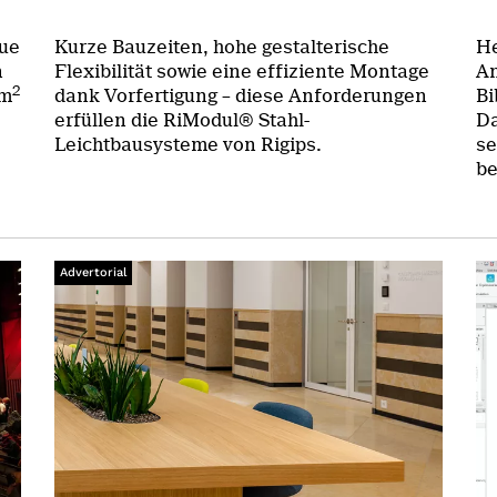
eue
Kurze Bauzeiten, hohe gestalterische
He
n
Flexibilität sowie eine effiziente Montage
An
2
 m
dank Vorfertigung – diese Anforderungen
Bi
erfüllen die RiModul® Stahl-
Da
Leichtbausysteme von Rigips.
se
be
Advertorial